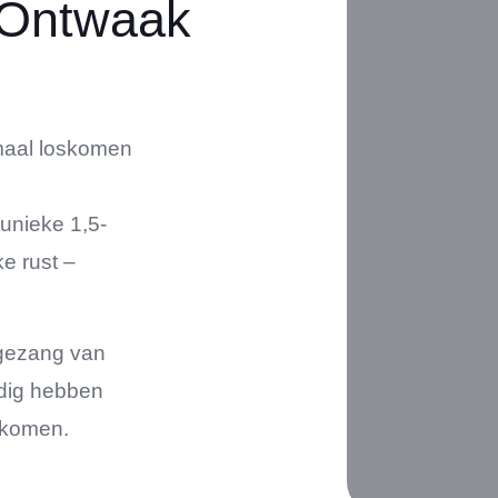
 Ontwaak
emaal loskomen
t unieke 1,5-
ke rust –
 gezang van
odig hebben
n komen.