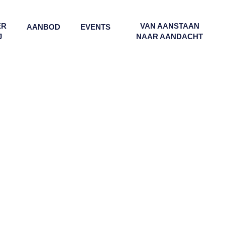
ER
VAN AANSTAAN
AANBOD
EVENTS
J
NAAR AANDACHT
MIND - BODY - SOUL