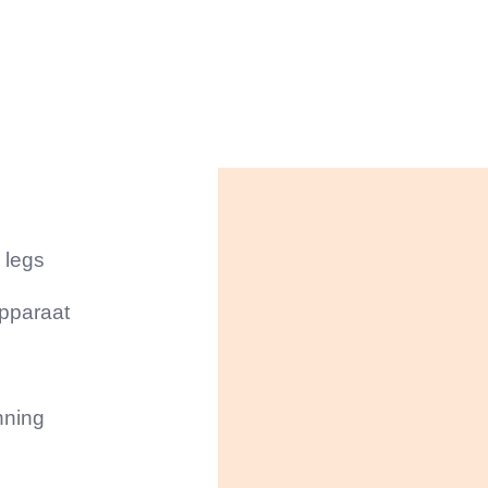
 legs
apparaat
nning