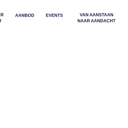
ER
VAN AANSTAAN
AANBOD
EVENTS
J
NAAR AANDACHT
MIND - BODY - SOUL