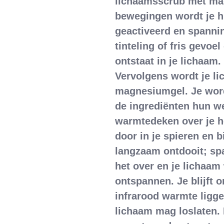
lichaamsscrub met ma
bewegingen wordt je h
geactiveerd en spannin
tinteling of fris gevoe
ontstaat in je lichaam.
Vervolgens wordt je l
magnesiumgel. Je wordt
de ingrediënten hun we
warmtedeken over je h
door in je spieren en b
langzaam ontdooit; sp
het over en je lichaa
ontspannen. Je blijft 
infrarood warmte ligge
lichaam mag loslaten.