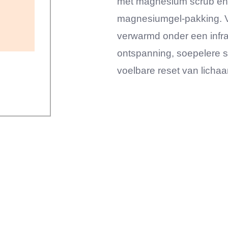
met magnesium scrub en
magnesiumgel-pakking. Ve
verwarmd onder een infra
ontspanning, soepelere s
voelbare reset van lichaa