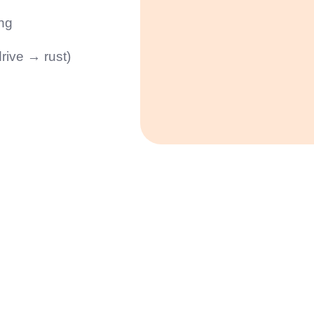
ing
rive → rust)