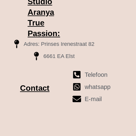
Studio
Aranya
True
Passion:
Adres: Prinses Irenestraat 82
6661 EA Elst
Telefoon
whatsapp
Contact
E-mail