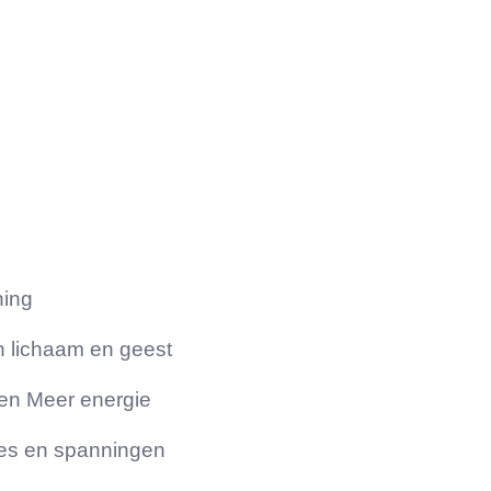
ning
n lichaam en geest
 en Meer energie
des en spanningen